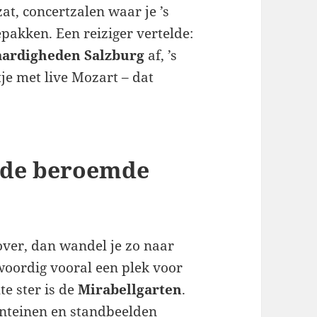
at, concertzalen waar je ’s
akken. Een reiziger vertelde:
aardigheden Salzburg
af, ’s
tje met live Mozart – dat
& de beroemde
 over, dan wandel je zo naar
nwoordig vooral een plek voor
e ster is de
Mirabellgarten
.
nteinen en standbeelden