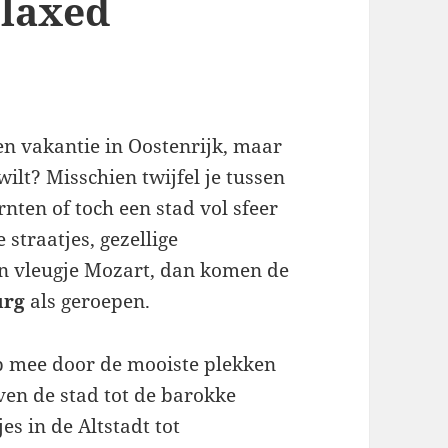
elaxed
n vakantie in Oostenrijk, maar
wilt? Misschien twijfel je tussen
nten of toch een stad vol sfeer
 straatjes, gezellige
een vleugje Mozart, dan komen de
urg
als geroepen.
tap mee door de mooiste plekken
ven de stad tot de barokke
es in de Altstadt tot