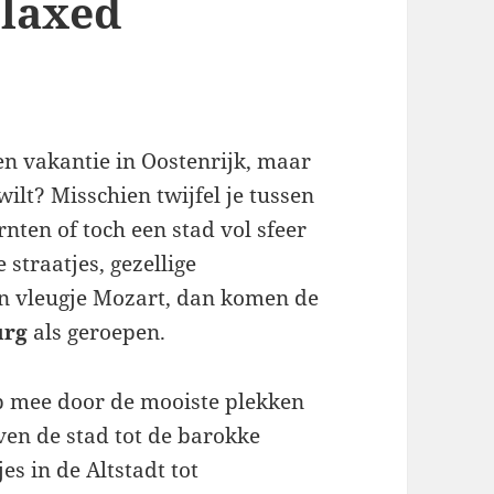
elaxed
n vakantie in Oostenrijk, maar
wilt? Misschien twijfel je tussen
nten of toch een stad vol sfeer
 straatjes, gezellige
een vleugje Mozart, dan komen de
urg
als geroepen.
tap mee door de mooiste plekken
ven de stad tot de barokke
es in de Altstadt tot