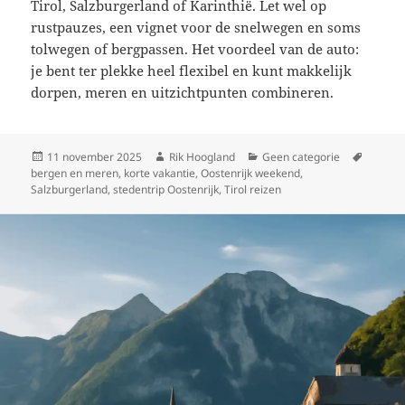
Tirol, Salzburgerland of Karinthië. Let wel op
rustpauzes, een vignet voor de snelwegen en soms
tolwegen of bergpassen. Het voordeel van de auto:
je bent ter plekke heel flexibel en kunt makkelijk
dorpen, meren en uitzichtpunten combineren.
Geplaatst
Auteur
Categorieën
Tags
11 november 2025
Rik Hoogland
Geen categorie
op
bergen en meren
,
korte vakantie
,
Oostenrijk weekend
,
Salzburgerland
,
stedentrip Oostenrijk
,
Tirol reizen